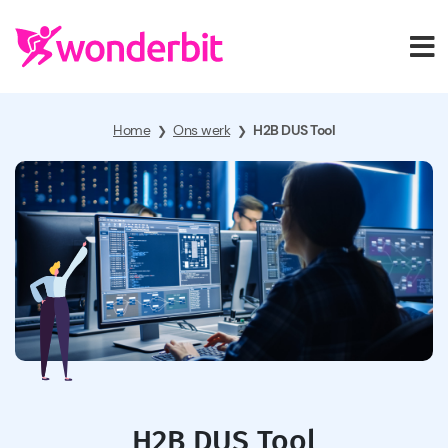
Home
Ons werk
H2B DUS Tool
❯
❯
H2B DUS Tool