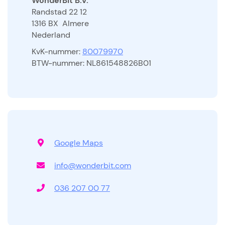
WonderBit B.V.
Randstad 22 12
1316 BX Almere
Nederland
KvK-nummer:
80079970
BTW-nummer: NL861548826B01
Google Maps
info@wonder
bit.com
036 207 00 77